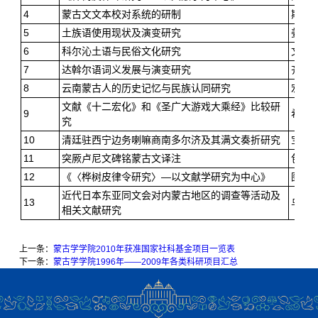
4
蒙古文文本校对系统的研制
斯劳
5
土族语使用现状及演变研究
姜根
6
科尔沁土语与民俗文化研究
文化
7
达斡尔语词义发展与演变研究
齐布
8
云南蒙古人的历史记忆与民族认同研究
宏英
文献《十二宏化》和《圣广大游戏大乘经》比较研
9
希日
究
10
清廷驻西宁边务喇嘛商南多尔济及其满文奏折研究
宝音
11
突厥卢尼文碑铭蒙古文译注
包文
12
《〈桦树皮律令研究〉—以文献学研究为中心》
图雅
近代日本东亚同文会对内蒙古地区的调查等活动及
13
乌力
相关文献研究
上一条：
蒙古学学院2010年获准国家社科基金项目一览表
下一条：
蒙古学学院1996年——2009年各类科研项目汇总