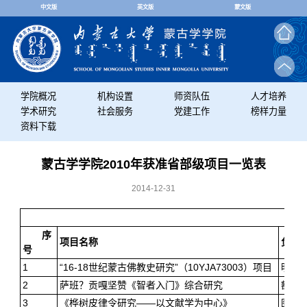
中文版
英文版
蒙文版
学院概况
机构设置
师资队伍
人才培养
学术研究
社会服务
党建工作
榜样力量
资料下载
蒙古学学院2010年获准省部级项目一览表
2014-12-31
序
项目名称
负责
号
1
“16-18世纪蒙古佛教史研究”（10YJA73003）项目
明·
2
萨班？贡嘎坚赞《智者入门》综合研究
额尔
3
《桦树皮律令研究——以文献学为中心》
图雅